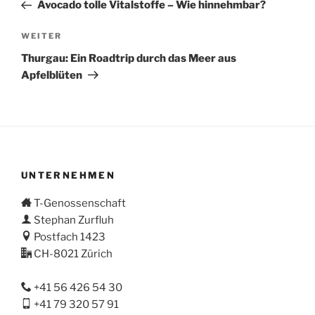
Beitrag
Avocado tolle Vitalstoffe – Wie hinnehmbar?
Nächster
WEITER
Beitrag
Thurgau: Ein Roadtrip durch das Meer aus
Apfelblüten
UNTERNEHMEN
T-Genossenschaft
Stephan Zurfluh
Postfach 1423
CH-8021 Zürich
+41 56 426 54 30
+41 79 320 57 91