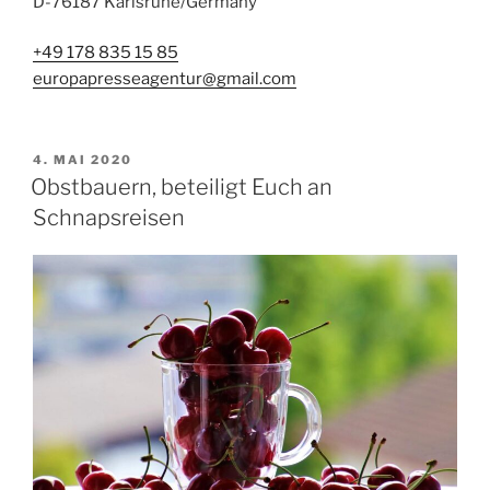
D-76187 Karlsruhe/Germany
+49 178 835 15 85
europapresseagentur@gmail.com
VERÖFFENTLICHT
4. MAI 2020
AM
Obstbauern, beteiligt Euch an
Schnapsreisen