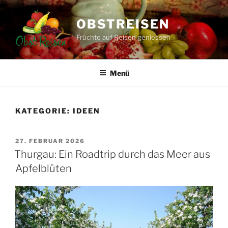
Zum
Inhalt
OBSTREISEN
springen
Früchte auf Reisen geniessen
Menü
KATEGORIE:
IDEEN
VERÖFFENTLICHT
27. FEBRUAR 2026
AM
Thurgau: Ein Roadtrip durch das Meer aus
Apfelblüten