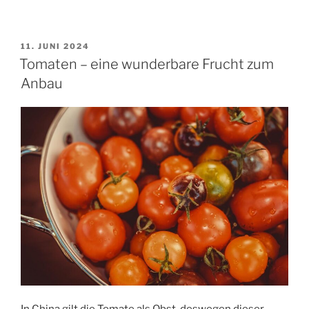
VERÖFFENTLICHT
11. JUNI 2024
AM
Tomaten – eine wunderbare Frucht zum
Anbau
In China gilt die Tomate als Obst, deswegen dieser